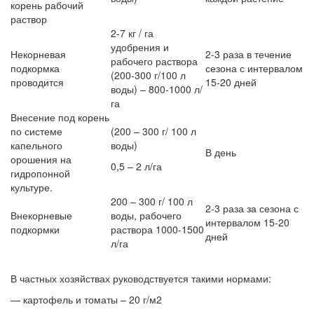
корень рабочий
раствор
2-7 кг / га
удобрения и
Некорневая
2-3 раза в течение
рабочего раствора
подкормка
сезона с интервалом
(200-300 г/100 л
проводится
15-20 дней
воды) – 800-1000 л/
га
Внесение под корень
по системе
(200 – 300 г/ 100 л
капельного
воды)
В день
орошения на
0,5 – 2 л/га
гидропонной
культуре.
200 – 300 г/ 100 л
2-3 раза за сезона с
Внекорневые
воды, рабочего
интервалом 15-20
подкормки
раствора 1000-1500
дней
л/га
В частных хозяйствах руководствуется такими нормами:
— картофель и томаты – 20 г/м2