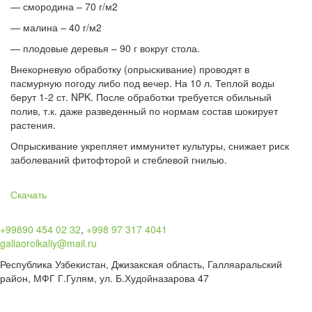
— смородина – 70 г/м2
— малина – 40 г/м2
— плодовые деревья – 90 г вокруг стола.
Внекорневую обработку (опрыскивание) проводят в
пасмурную погоду либо под вечер. На 10 л. Теплой воды
берут 1-2 ст. NPK. После обработки требуется обильный
полив, т.к. даже разведенный по нормам состав шокирует
растения.
Опрыскивание укрепляет иммунитет культуры, снижает риск
заболеваний фитофторой и стеблевой гнилью.
Скачать
+99890 454 02 32
,
+998 97 317 4041
gallaorolkaliy@mail.ru
Республика Узбекистан, Джизакская область, Галляаральский
район, МФГ Г.Гулям, ул. Б.Худойназарова 47