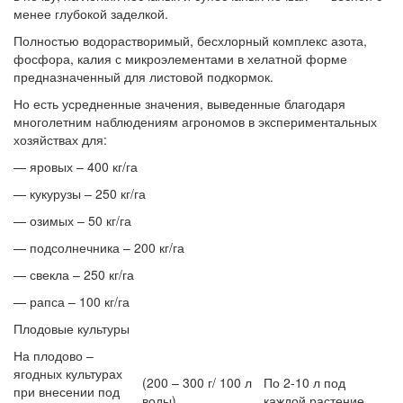
менее глубокой заделкой.
Полностью водорастворимый, бесхлорный комплекс азота,
фосфора, калия с микроэлементами в хелатной форме
предназначенный для листовой подкормок.
Но есть усредненные значения, выведенные благодаря
многолетним наблюдениям агрономов в экспериментальных
хозяйствах для:
— яровых – 400 кг/га
— кукурузы – 250 кг/га
— озимых – 50 кг/га
— подсолнечника – 200 кг/га
— свекла – 250 кг/га
— рапса – 100 кг/га
Плодовые культуры
На плодово –
ягодных культурах
(200 – 300 г/ 100 л
По 2-10 л под
при внесении под
воды)
каждой растение