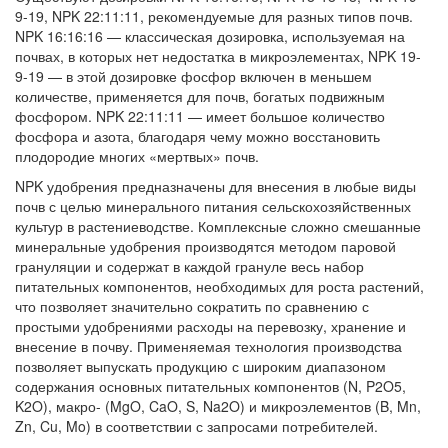
9-19, NPK 22:11:11, рекомендуемые для разных типов почв.
NPK 16:16:16 — классическая дозировка, используемая на
почвах, в которых нет недостатка в микроэлементах, NPK 19-
9-19 — в этой дозировке фосфор включен в меньшем
количестве, применяется для почв, богатых подвижным
фосфором. NPK 22:11:11 — имеет большое количество
фосфора и азота, благодаря чему можно восстановить
плодородие многих «мертвых» почв.
NPK удобрения предназначены для внесения в любые виды
почв с целью минерального питания сельскохозяйственных
культур в растениеводстве. Комплексные сложно смешанные
минеральные удобрения производятся методом паровой
грануляции и содержат в каждой грануле весь набор
питательных компонентов, необходимых для роста растений,
что позволяет значительно сократить по сравнению с
простыми удобрениями расходы на перевозку, хранение и
внесение в почву. Применяемая технология производства
позволяет выпускать продукцию с широким диапазоном
содержания основных питательных компонентов (N, P2O5,
K2O), макро- (MgO, CaO, S, Na2O) и микроэлементов (B, Mn,
Zn, Cu, Mo) в соответствии с запросами потребителей.