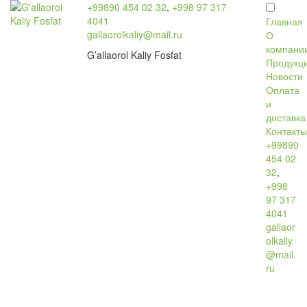
+99890 454 02 32
,
+998 97 317
4041
Главная
gallaorolkaliy@mail.ru
О
компани
G’allaorol Kaliy Fosfat
Продукц
Новости
Оплата
и
доставка
Контакт
+99890
454 02
32
,
+998
97 317
4041
gallaor
olkaliy
@mail.
ru