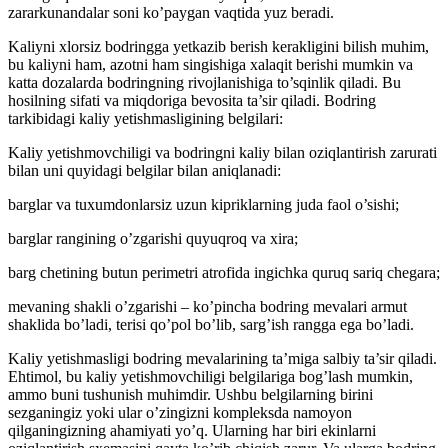
zararkunandalar soni ko’paygan vaqtida yuz beradi.
Kaliyni xlorsiz bodringga yetkazib berish kerakligini bilish muhim,
bu kaliyni ham, azotni ham singishiga xalaqit berishi mumkin va
katta dozalarda bodringning rivojlanishiga to’sqinlik qiladi. Bu
hosilning sifati va miqdoriga bevosita ta’sir qiladi. Bodring
tarkibidagi kaliy yetishmasligining belgilari:
Kaliy yetishmovchiligi va bodringni kaliy bilan oziqlantirish zarurati
bilan uni quyidagi belgilar bilan aniqlanadi:
barglar va tuxumdonlarsiz uzun kipriklarning juda faol o’sishi;
barglar rangining o’zgarishi quyuqroq va xira;
barg chetining butun perimetri atrofida ingichka quruq sariq chegara;
mevaning shakli o’zgarishi – ko’pincha bodring mevalari armut
shaklida bo’ladi, terisi qo’pol bo’lib, sarg’ish rangga ega bo’ladi.
Kaliy yetishmasligi bodring mevalarining ta’miga salbiy ta’sir qiladi.
Ehtimol, bu kaliy yetishmovchiligi belgilariga bog’lash mumkin,
ammo buni tushunish muhimdir. Ushbu belgilarning birini
sezganingiz yoki ular o’zingizni kompleksda namoyon
qilganingizning ahamiyati yo’q. Ularning har biri ekinlarni