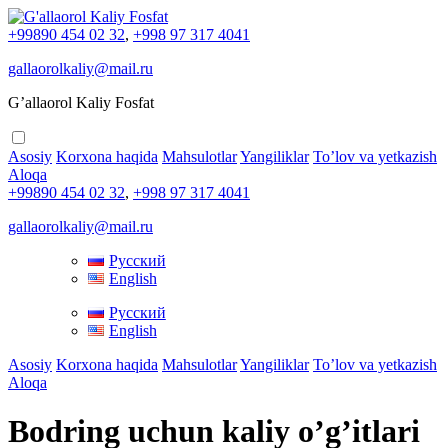
+99890 454 02 32
,
+998 97 317 4041
gallaorolkaliy@mail.ru
G’allaorol Kaliy Fosfat
Asosiy
Korxona haqida
Mahsulotlar
Yangiliklar
To’lov va yetkazish
Aloqa
+99890 454 02 32
,
+998 97 317 4041
gallaorolkaliy@mail.ru
Русский
English
Русский
English
Asosiy
Korxona haqida
Mahsulotlar
Yangiliklar
To’lov va yetkazish
Aloqa
Bodring uchun kaliy o’g’itlari