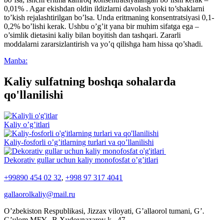
0,01% . Agar ekishdan oldin ildizlarni davolash yoki to’shaklarni
to’kish rejalashtirilgan bo’lsa. Unda eritmaning konsentratsiyasi 0,1-
0,2% bo’lishi kerak. Ushbu o’g’it yana bir muhim sifatga ega –
o’simlik dietasini kaliy bilan boyitish dan tashqari. Zararli
moddalarni zararsizlantirish va yo’q qilishga ham hissa qo’shadi.
Manba:
Kaliy sulfatning boshqa sohalarda
qo'llanilishi
Kaliy o’g’itlari
Kaliy-fosforli o’g’itlarning turlari va qo’llanilishi
Dekorativ gullar uchun kaliy monofosfat o’g’itlari
+99890 454 02 32
,
+998 97 317 4041
gallaorolkaliy@mail.ru
O’zbekiston Respublikasi, Jizzax viloyati, G’allaorol tumani, G’.
G’ulom MFY, B.Xudoynazarov k., 47