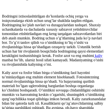
Bodringni ixtisoslashtirilgan do’konlarda ochiq yerga va
issiqxonalarga ekish uchun urug’lar shaklida taqdim etilgan.
Bodringning ko’plab navlari va duragaylaridan tashqari. Shaxsiy
uchastkalarda va dachalarda xususiy sabzavot yetishtiruvchilar
tomonidan etishtiriladigan eng keng tarqalgan sabzavotlardan biri
deb atash mumkin. Bodring uchun o’g’itlarning juda ko’p navlari
bor. To’g’ri tanlov qilish va o’simlikning to’liq o’sishi va
rivojlanishiga hissa qo’shadigan ozuqaviy tarkib. Ustunlik berish
uchun har bir rivojlanish bosqichida bodringning qaysi elementlari
kerakligini tushunishingiz kerak. Fosfor azot va eng muhimi
kaliy
manbai bo’lib, ularsiz hosil sifati kamayadi. Madaniyatning o’sishi
va rivojlanishida kaliyning o’rni.
Kaliy azot va fosfor bilan birga o’simlikning faol hayotini
ta’minlaydigan eng muhim element hisoblanadi. Fotosintezning
normal rivojlanishiga hissa qo’shadi. Va hujayraning qurilish
materiali bo’lgan uglerodning barglardan boshqa organlarga
ko’chishini boshqaradi. O’simlikni sovuqqa chidamliligini oshirishi
mumkin va haroratning keskin o’zgarishi, shuningdek o’simlikning
qurg’oqchilikka toqat qilishiga imkon beradi. Kaliy zararkunandalar
bilan bir qatorda turli xil. Kasalliklarni qo’zg’atuvchilarning salbiy
ta’siriga qarshilikni oshiradi. Bu ayniqsa, ob-havo sharoitida