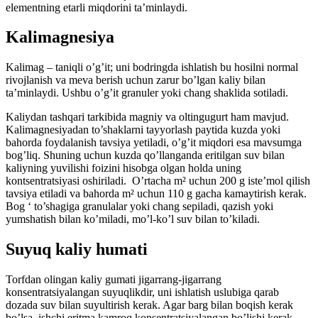
elementning etarli miqdorini ta’minlaydi.
Kalimagnesiya
Kalimag – taniqli o’g’it; uni bodringda ishlatish bu hosilni normal
rivojlanish va meva berish uchun zarur bo’lgan kaliy bilan
ta’minlaydi. Ushbu o’g’it granuler yoki chang shaklida sotiladi.
Kaliydan tashqari tarkibida magniy va oltingugurt ham mavjud.
Kalimagnesiyadan to’shaklarni tayyorlash paytida kuzda yoki
bahorda foydalanish tavsiya yetiladi, o’g’it miqdori esa mavsumga
bog’liq. Shuning uchun kuzda qo’llanganda eritilgan suv bilan
kaliyning yuvilishi foizini hisobga olgan holda uning
kontsentratsiyasi oshiriladi. O’rtacha m² uchun 200 g iste’mol qilish
tavsiya etiladi va bahorda m² uchun 110 g gacha kamaytirish kerak.
Bog ‘ to’shagiga granulalar yoki chang sepiladi, qazish yoki
yumshatish bilan ko’miladi, mo’l-ko’l suv bilan to’kiladi.
Suyuq kaliy humati
Torfdan olingan kaliy gumati jigarrang-jigarrang
konsentratsiyalangan suyuqlikdir, uni ishlatish uslubiga qarab
dozada suv bilan suyultirish kerak. Agar barg bilan boqish kerak
bo’lsa, ishchi eritma kamroq konsentratsiyalangan bo’lishi kerak –