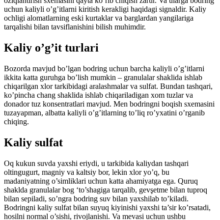
oziqlantirish sxemasini qayta ko’rib chiqish zarur. Va ularga bodring
uchun kaliyli o’g’itlarni kiritish kerakligi haqidagi signaldir. Kaliy
ochligi alomatlarning eski kurtaklar va barglardan yangilariga
tarqalishi bilan tavsiflanishini bilish muhimdir.
Kaliy o’g’it turlari
Bozorda mavjud bo’lgan bodring uchun barcha kaliyli o’g’itlarni
ikkita katta guruhga bo’lish mumkin – granulalar shaklida ishlab
chiqarilgan xlor tarkibidagi aralashmalar va sulfat. Bundan tashqari,
ko’pincha chang shaklida ishlab chiqariladigan xom tuzlar va
donador tuz konsentratlari mavjud. Men bodringni boqish sxemasini
tuzayapman, albatta kaliyli o’g’itlarning to’liq ro’yxatini o’rganib
chiqing.
Kaliy sulfat
Oq kukun suvda yaxshi eriydi, u tarkibida kaliydan tashqari
oltingugurt, magniy va kaltsiy bor, lekin xlor yo’q, bu
madaniyatning o’simliklari uchun katta ahamiyatga ega. Quruq
shaklda granulalar bog ‘to’shagiga tarqalib, gevşetme bilan tuproq
bilan sepiladi, so’ngra bodring suv bilan yaxshilab to’kiladi.
Bodringni kaliy sulfat bilan suyuq kiyinishi yaxshi ta’sir ko’rsatadi,
hosilni normal o’sishi, rivojlanishi. Va mevasi uchun ushbu