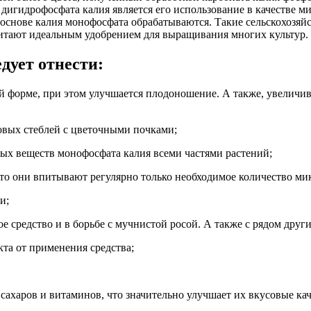
гидрофосфата калия является его использование в качестве ми
основе калия монофосфата обрабатываются. Такие сельскохозяйств
читают идеальным удобрением для выращивания многих культур.
дует отнести:
й форме, при этом улучшается плодоношение. А также, увеличив
ковых стеблей с цветочными почками;
ых веществ монофосфата калия всеми частями растений;
то они впитывают регулярно только необходимое количество мик
и;
 средство и в борьбе с мучнистой росой. А также с рядом друг
та от применения средства;
ахаров и витаминов, что значительно улучшает их вкусовые кач