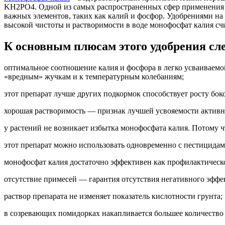
KH2PO4. Одной из самых распространенных сфер применения ди
важных элементов, таких как калий и фосфор. Удобрениями на 
высокой чистоты и растворимости в воде монофосфат калия с
К основным плюсам этого удобрения сле
оптимальное соотношение калия и фосфора в легко усваиваемо
«вредным» жучкам и к температурным колебаниям;
этот препарат лучше других подкормок способствует росту бо
хорошая растворимость — признак лучшей усвояемости активн
у растений не возникает избытка монофосфата калия. Потому ч
этот препарат можно использовать одновременно с пестицидам
монофосфат калия достаточно эффективен как профилактическое
отсутствие примесей — гарантия отсутствия негативного эффек
раствор препарата не изменяет показатель кислотности грунта;
в созревающих помидорках накапливается большее количество с