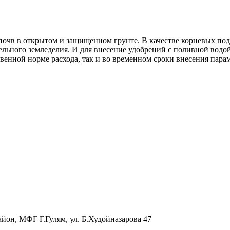
очв в открытом и защищенном грунте. В качестве корневых по
ельного земледелия. И для внесение удобрений с поливной водой
венной норме расхода, так и во временном сроки внесения парам
айон, МФГ Г.Гулям, ул. Б.Худойназарова 47