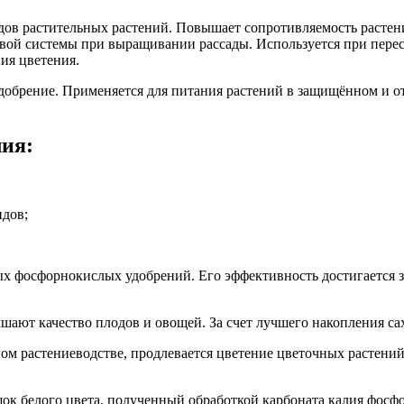
дов растительных растений. Повышает сопротивляемость растен
евой системы при выращивании рассады. Используется при перес
ия цветения.
обрение. Применяется для питания растений в защищённом и от
лия:
дов;
х фосфорнокислых удобрений. Его эффективность достигается з
ют качество плодов и овощей. За счет лучшего накопления сах
ом растениеводстве, продлевается цветение цветочных растени
к белого цвета, полученный обработкой карбоната калия фосф