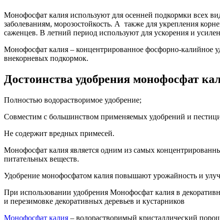
Монофосфат калия используют для осенней подкормки всех ви
заболеваниям, морозостойкость. А также для укрепления корн
саженцев. В летний период используют для ускорения и усилен
Монофосфат калия – концентрированное фосфорно-калийное уд
внекорневых подкормок.
Достоинства удобрения монофосфат ка
Полностью водорастворимое удобрение;
Совместим с большинством применяемых удобрений и пестици
Не содержит вредных примесей.
Монофосфат калия является одним из самых концентрированны
питательных веществ.
Удобрение монофосфатом калия повышают урожайность и улучша
При использовании удобрения Монофосфат калия в декоративн
и перезимовке декоративных деревьев и кустарников
Монофосфат калия
– водорастворимый кристаллический порошо