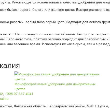
грунта. Рекомендуется использовать в качестве удобрения для яго
ок бывает серого, белого или желтого цвета. Быстро растворяется в
рошка розовый, белый либо серый цвет. Подходит для легкого гру
к поташ. Наполовину состоит из окисей калия. Быстро растворяетс
ием щелочного типа, поэтому отлично подходит для слабокислых и 
ее или весеннее время. Используют их как в сухом, так и в разве
калия
Монофосфат калия удобрение для декоративных
цветов
32
,
+998 97 317 4041
ail.ru
екистан, Джизакская область, Галляаральский район, МФГ Г.Гулям,