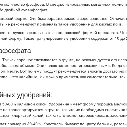
ое количество фосфора. В специализированных магазинах можно п
бо двойной суперфосфат.
ковой форме. Это быстрорастворимое в воде вещество. Отличаетс
ты не рекомендуют применять такое удобрение для кислых почв.
е, то лучше воспользоваться порошковой формой препарата. Что к
ений форму. Такие гранулированные удобрения содержат от 10 до
ерфосфата
Так как порошок слеживается в грунте, не рекомендуется его испол
 небольшом объеме. Они являются менее гигроскопичными. Когда ф
ном месте. Вот почему продукт рекомендуется вносить достаточно г
па – это калийные. Их можно применять как самостоятельно, так 
йных удобрений:
дит 50-60% калийной окиси. Удобрение имеет форму порошка мелкок
 не транспортируются в грунте, так что их необходимо вносить на 
ться хлористый калий, так как это может спровоцировать засолени
вляет примерно 30-40%. Кристаллы бывают по цвету белыми, розов