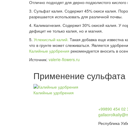
Отлично подходят для дерно-подзолистого кислого 
3. Сульфат калия. Содержит 45% окиси калия. Порош
разрешается использовать для различной почвы.
4. Калимагнезия. Содержит 30% окисей калия. У по
дефицит не только калия, но и магния.
5.
Углекислый калий.
Такая добавка еще известна ка
что в грунте может слеживаться. Является удобрен
Калийные удобрения
рекомендуется вносить в осенн
Источник:
valerie-flowers.ru
Применение сульфата 
Калийные удобрения
+99890 454 02 
gallaorolkaliy@m
Республика Узб