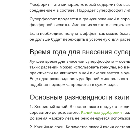
Фосфорит – это минерал, который содержит больш
соединением в составе. Подойдет суперфосфат ли
Суперфосфат продается в гранулированной и порош
фосфорной кислоты. Именно из-за этого специалис
Если необходимо получить эффект как можно быстре
он дольше будет переходить в усвояемую для раст
Время года для внесения суп
Лучшее время для внесения суперфосфата – осень. 
таких растений можно использовать гранулы, но в
практически не движется в ней и скапливается в од
Еще одна разновидность удобрений минерального ти
подобная подкормка продается в сухом виде.
Основные разновидности кали
1. Хлористый калий. В состав такого продукта вхо
сероватого до розоватого.
Калийные удобрения
тоже
Во время жаркого лета не рекомендуется использова
2. Калийные соли. Количество окисей калия соста