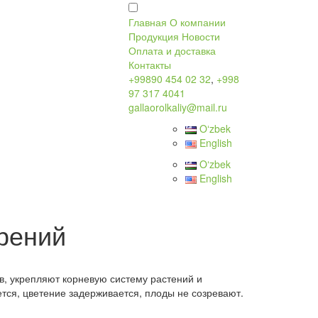
Главная
О компании
Продукция
Новости
Оплата и доставка
Контакты
+99890 454 02 32
,
+998
97 317 4041
gallaorolkaliy@mail.ru
Oʻzbek
English
Oʻzbek
English
рений
в, укрепляют корневую систему растений и
тся, цветение задерживается, плоды не созревают.