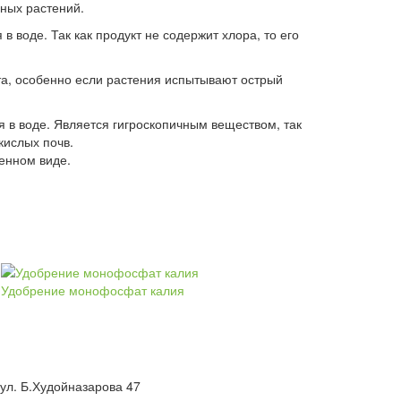
дных растений.
 воде. Так как продукт не содержит хлора, то его
нта, особенно если растения испытывают острый
я в воде. Является гигроскопичным веществом, так
кислых почв.
денном виде.
Удобрение монофосфат калия
 ул. Б.Худойназарова 47