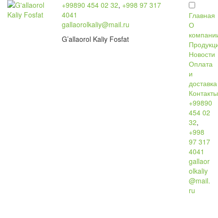
+99890 454 02 32
,
+998 97 317
4041
Главная
gallaorolkaliy@mail.ru
О
компани
G’allaorol Kaliy Fosfat
Продукц
Новости
Оплата
и
доставка
Контакт
+99890
454 02
32
,
+998
97 317
4041
gallaor
olkaliy
@mail.
ru