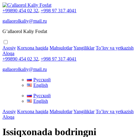
+99890 454 02 32
,
+998 97 317 4041
gallaorolkaliy@mail.ru
G’allaorol Kaliy Fosfat
Asosiy
Korxona haqida
Mahsulotlar
Yangiliklar
To’lov va yetkazish
Aloqa
+99890 454 02 32
,
+998 97 317 4041
gallaorolkaliy@mail.ru
Русский
English
Русский
English
Asosiy
Korxona haqida
Mahsulotlar
Yangiliklar
To’lov va yetkazish
Aloqa
Issiqxonada bodringni