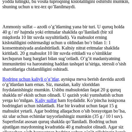
yodda tutingki, bu vosita tuproqning kislotaliligini oshirishi mumkin,
shuning uchun u tez-tez qo’llanilmaydi.
Ammoniy sulfat – azotli o’g’itlarning yana bir turi. U quruq holda
40 g / m² hajmda yoki eritmalar shaklida qo’llaniladi (bir xil
miqdorda 10 litr suvda suyultiriladi). Va mahsulot erning
kislotaliligini oshirmasligi uchun u oldindan bo’r bilan 1: 1
konsentratsiyada aralashtiriladi. Kaltsiy nitrat eritmalar shaklida
kiritiladi. 20 g mahsulot 10 litr suvda eritiladi va o’simliklar
kechqurun barg barglari bilan sug’oriladi. O’g’it madaniyatning
immunitetini va haroratning haddan tashqari ta’siriga, stressli o’sish
sharoitlariga chidamliligini oshiradi.
Bodring uchun kaliyli o’g’itlar,
ayniqsa meva berish davrida azotli
o’g’itlardan kam emas. Siz, masalan, kaliy xloriddan
foydalanishingiz mumkin. Ushbu mahsulotdan faqat 20 g quruq
shaklda m² ekish uchun olinadi. U qazish yoki yumshatish uchun
yerga ko’milgan.
Kaliy sulfat
ham foydalidir. Ko’pincha issiqxona
bodringlari uchun ishlatiladi. Har bir kvadrat uchun faqat 15 g
mahsulot yetarli. Agar bodring allaqachon o’sib borayotgan bo’lsa,
siz ular uchun echimlar tayyorlashingiz mumkin (35 g / 10 l suv).
Superfosfat asosan quruq shaklda qo’llaniladi. Bodring uchun
ajratilgan maydonning kvadratida 40 g mahsulot olinadi. Agar siz