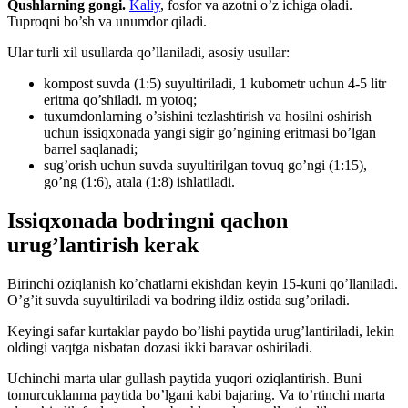
Qushlarning gongi.
Kaliy
, fosfor va azotni o’z ichiga oladi.
Tuproqni bo’sh va unumdor qiladi.
Ular turli xil usullarda qo’llaniladi, asosiy usullar:
kompost suvda (1:5) suyultiriladi, 1 kubometr uchun 4-5 litr
eritma qo’shiladi. m yotoq;
tuxumdonlarning o’sishini tezlashtirish va hosilni oshirish
uchun issiqxonada yangi sigir go’ngining eritmasi bo’lgan
barrel saqlanadi;
sug’orish uchun suvda suyultirilgan tovuq go’ngi (1:15),
go’ng (1:6), atala (1:8) ishlatiladi.
Issiqxonada bodringni qachon
urug’lantirish kerak
Birinchi oziqlanish ko’chatlarni ekishdan keyin 15-kuni qo’llaniladi.
O’g’it suvda suyultiriladi va bodring ildiz ostida sug’oriladi.
Keyingi safar kurtaklar paydo bo’lishi paytida urug’lantiriladi, lekin
oldingi vaqtga nisbatan dozasi ikki baravar oshiriladi.
Uchinchi marta ular gullash paytida yuqori oziqlantirish. Buni
tomurcuklanma paytida bo’lgani kabi bajaring. Va to’rtinchi marta