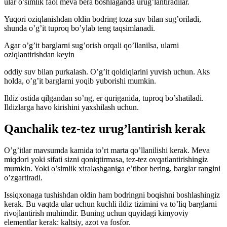
ular o’simlik faol meva bera boshlaganda urug’lantiradilar.
Yuqori oziqlanishdan oldin bodring toza suv bilan sug’oriladi,
shunda o’g’it tuproq bo’ylab teng taqsimlanadi.
Agar o’g’it barglarni sug’orish orqali qo’llanilsa, ularni
oziqlantirishdan keyin
oddiy suv bilan purkalash. O’g’it qoldiqlarini yuvish uchun. Aks
holda, o’g’it barglarni yoqib yuborishi mumkin.
Ildiz ostida qilgandan so’ng, er quriganida, tuproq bo’shatiladi.
Ildizlarga havo kirishini yaxshilash uchun.
Qanchalik tez-tez urug’lantirish kerak
O’g’itlar mavsumda kamida to’rt marta qo’llanilishi kerak. Meva
miqdori yoki sifati sizni qoniqtirmasa, tez-tez ovqatlantirishingiz
mumkin. Yoki o’simlik xiralashganiga e’tibor bering, barglar rangini
o’zgartiradi.
Issiqxonaga tushishdan oldin ham bodringni boqishni boshlashingiz
kerak. Bu vaqtda ular uchun kuchli ildiz tizimini va to’liq barglarni
rivojlantirish muhimdir. Buning uchun quyidagi kimyoviy
elementlar kerak: kaltsiy, azot va fosfor.