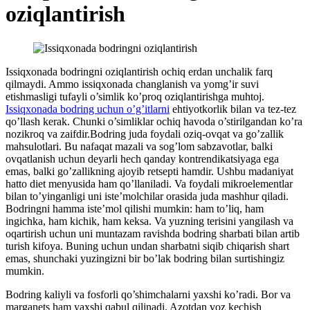
oziqlantirish
Issiqxonada bodringni oziqlantirish ochiq erdan unchalik farq
qilmaydi. Ammo issiqxonada changlanish va yomg’ir suvi
etishmasligi tufayli o’simlik ko’proq oziqlantirishga muhtoj.
Issiqxonada bodring uchun o’g’itlarni
ehtiyotkorlik bilan va tez-tez
qo’llash kerak. Chunki o’simliklar ochiq havoda o’stirilgandan ko’ra
nozikroq va zaifdir.Bodring juda foydali oziq-ovqat va go’zallik
mahsulotlari. Bu nafaqat mazali va sog’lom sabzavotlar, balki
ovqatlanish uchun deyarli hech qanday kontrendikatsiyaga ega
emas, balki go’zallikning ajoyib retsepti hamdir. Ushbu madaniyat
hatto diet menyusida ham qo’llaniladi. Va foydali mikroelementlar
bilan to’yinganligi uni iste’molchilar orasida juda mashhur qiladi.
Bodringni hamma iste’mol qilishi mumkin: ham to’liq, ham
ingichka, ham kichik, ham keksa. Va yuzning terisini yangilash va
oqartirish uchun uni muntazam ravishda bodring sharbati bilan artib
turish kifoya. Buning uchun undan sharbatni siqib chiqarish shart
emas, shunchaki yuzingizni bir bo’lak bodring bilan surtishingiz
mumkin.
Bodring kaliyli va fosforli qo’shimchalarni yaxshi ko’radi. Bor va
marganets ham yaxshi qabul qilinadi. Azotdan voz kechish