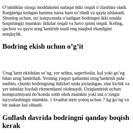
O’simliklar ozuqa moddalarini nafaqat ildiz orqali o’zlashtira oladi.
Barglariga tushgan hamma narsa ham so’riladi va qayta ishlanadi.
Shuning uchun, siz issiqxonada o’sadigan bodringni ikki usulda
boqishingiz mumkin: ildizlar orqali va havo qismi orqali. Keling,
qachon va qaysi urug’lantirish usuli eng maqbul ekanligini
aniqlaylik.
Bodring ekish uchun o’g’it
Urug’larni ekishdan so’ng, yer selitra, superfosfat, kul yoki go’ng
bilan urug’lantiriladi. Yerning yuqori qatlamini urug’lantirish juda
muhim, chunki bodringning ildizlari unda joylashgan, ular kichik va
yer tubidan foydali elementlarni ololmaydi. Oziqlantirish uchun
kompozitsiyani do’konda sotib olish mumkin yoki uni o’zingiz
tayyorlashingiz mumkin. 1 kvadrat metr yotoq uchun 7 kg go’ng va
bir stakan kul olinadi.
Gullash davrida bodringni qanday boqish
kerak