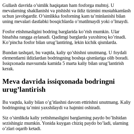
Gullash davrida o’simlik haqiqatan ham fosforga muhtoj. U
mevalarning shakllanishi va pishishi va ildiz tizimini mustahkamlash
uchun javobgardir. O’simlikka fosforning kam ta’minlanishi bilan
uning mevalari dastlabki bosqichlarda o’rnatilmaydi yoki o’lmaydi.
Fosfor etishmasligini bodring barglarida ko’rish mumkin. Ular
binafsha rangga aylanadi. Qadimgi barglarda yaxshiroq ko’rinadi.
Ko’pincha fosfor bilan urug’lantiring, lekin kichik qismlarda.
Bundan tashqari, bu vaqtda, kaliy qo’shishni unutmang. U foydali
elementlarni ildizlardan bodringning boshqa qismlariga olib boradi.
Issiqxonada mavsumda kamida 5 marta kaliy bilan urug’lantirish
kerak.
Meva davrida issiqxonada bodringni
urug’lantirish
Bu vaqtda, kaliy bilan o’g’itlashni davom ettirishni unutmang. Kaliy
bodringning ta’mini yaxshilaydi va hajmini oshiradi.
Siz o’simlikda kaliy yetishmasligini barglarning paydo bo’lishidan
sezishingiz mumkin. Yonida kuygan chiziq paydo bo’ladi, ularning
o’zlari oqarib ketadi.