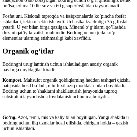
allaqachon o’sib borayotgan bodring uchun o’g’it qilishingiz kerak
bo’lsa, eritma 10 litr suv va 60 g superfosfatdan tayyorlanadi.
Fosfat uni. Kislotali tuproqda va issiqxonalarda ko’pincha fosfat
ishlatiladi, lekin u sekin ishlaydi. Uchastka kvadratiga 35 g fosfat
yetarli. U yer bilan birga qazilgan. Mineral o’g’itlarni qo’llashda
dozani qat’iy kuzatish muhimdir. Bodring uchun juda ko’p
elementlar ularning etishmasligi kabi xavflidir.
Organik og’itlar
Bodringni urug’lantirish uchun ishlatiladigan asosiy organik
navlarga quyidagilar kiradi:
Kompost
. Mahsulot organik qoldiqlarning haddan tashqari qizishi
natijasida hosil bo’ladi, u turli xil oziq moddalar bilan boyitiladi.
Bodring uchun to’shaklarni shakllantirish jarayonida tuproq
substratini tayyorlashda foydalanish uchun majburiydir.
Go’ng.
Azot, temir, mis va kaliy bilan boyitilgan. Yangi shaklda u
bodring uchun iliq tizmalar hosil qilishda, chirigan holda – qazish
uchun ishlatiladi.