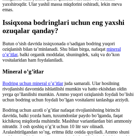
yaxshiroqdir. Ular yashil massa miqdorini oshiradi, lekin meva
emas.
Issiqxona bodringlari uchun eng yaxshi
ozuqalar qanday?
Butun o’sish davrida issiqxonada o’sadigan bodring yuqori
oziqlanish bilan ta’minlanadi. Shu bilan birga, nafaqat
mineral
o’g’itlar
, balki organik moddalar, shuningdek, xalq va do’kon
vositalaridan ham foydalaniladi.
Mineral o’g’itlar
Bodring uchun mineral o’g’itlar
juda samarali. Ular hosilning
rivojlanishi davomida ishlatilishi mumkin va hatto ekishdan oldin
yerga qo’llanilishi mumkin. Ammo yuqori oziqlanish foydali bo’lishi
uchun bodring uchun foydali bo’lgan vositalarni tanlashga arziydi.
Bodring uchun azotli o’g’itlar nafaqat rivojlanishning birinchi
davrida, balki yozda ham, tuxumdonlar paydo bo’lganda, faqat
kichikroq miqdorda muhimdir. Mashhur variantlardan biri ammoniy
nitratdir. 3 osh qoshiq o’g’it uchun 10 litr suv olinadi.
Aralashtirilgandan so’ng, eritma ildiz ostida quyiladi. Ammo shuni