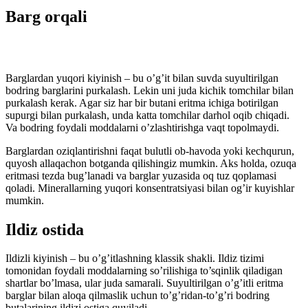
Barg orqali
Barglardan yuqori kiyinish – bu o’g’it bilan suvda suyultirilgan
bodring barglarini purkalash. Lekin uni juda kichik tomchilar bilan
purkalash kerak. Agar siz har bir butani eritma ichiga botirilgan
supurgi bilan purkalash, unda katta tomchilar darhol oqib chiqadi.
Va bodring foydali moddalarni o’zlashtirishga vaqt topolmaydi.
Barglardan oziqlantirishni faqat bulutli ob-havoda yoki kechqurun,
quyosh allaqachon botganda qilishingiz mumkin. Aks holda, ozuqa
eritmasi tezda bug’lanadi va barglar yuzasida oq tuz qoplamasi
qoladi. Minerallarning yuqori konsentratsiyasi bilan og’ir kuyishlar
mumkin.
Ildiz ostida
Ildizli kiyinish – bu o’g’itlashning klassik shakli. Ildiz tizimi
tomonidan foydali moddalarning so’rilishiga to’sqinlik qiladigan
shartlar bo’lmasa, ular juda samarali. Suyultirilgan o’g’itli eritma
barglar bilan aloqa qilmaslik uchun to’g’ridan-to’g’ri bodring
butalarining ildizi ostiga quyiladi.