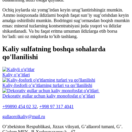
Ochiq joylarda siz yomg’irdan keyin urug’lantirishingiz mumkin.
Ammo issiqxonada ildizlarni boqish faqat sun’iy sug’orishdan keyin
amalga oshirilishi mumkin. Bodringni sug’ormasdan boqish mumkin
emas: mineral tuzlarning kontsentratsiyasi juda yuqori va ildizlar
shikastlanadi. Va bu faqat eritma umuman ildizlarga etib borsa
bo’ladi: uni oz miqdorda to’kib tashlang.
Kaliy sulfatning boshqa sohalarda
qo'llanilishi
Kaliy o’g’itlari
Kaliy-fosforli o’g’itlarning turlari va qo’llanilishi
Dekorativ gullar uchun kaliy monofosfat o’g’itlari
+99890 454 02 32
,
+998 97 317 4041
gallaorolkaliy@mail.ru
O’zbekiston Respublikasi, Jizzax viloyati, G’allaorol tumani, G’.
G’ulom MFY, B.Xudoynazarov k., 47