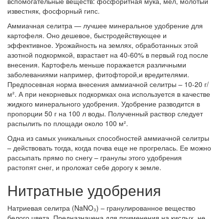
вспомогательные веществ: фосфоритная мука, мел, молотый
известняк, фосфорный гипс.
Аммиачная селитра — лучшее минеральное удобрение для
картофеля. Оно дешевое, быстродействующее и
эффективное. Урожайность на землях, обработанных этой
азотной подкормкой, взрастает на 40-60% в первый год после
внесения. Картофель меньше поражается различными
заболеваниями например, фитофторой,и вредителями.
Предпосевная норма внесения аммиачной селитры – 10-20 г/
м². А при некорневых подкормках она используется в качестве
жидкого минерального удобрения. Удобрение разводится в
пропорции 50 г на 100 л воды. Полученный раствор следует
распылить по площади около 100 м².
Одна из самых уникальных способностей аммиачной селитры
– действовать тогда, когда почва еще не прогрелась. Ее можно
рассыпать прямо по снегу – гранулы этого удобрения
растопят снег, и проложат себе дорогу к земле.
Нитратные удобрения
Натриевая селитра (NaNO₃) – гранулированное вещество
белого цвета. Предназначена для применения на кислых, не