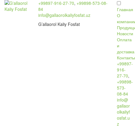
+99897-916-27-70
,
+99898-573-08-
84
Главная
info@gallaorolkaliyfosfat.uz
О
компани
G’allaorol Kaliy Fosfat
Продукц
Новости
Оплата
и
доставка
Контакт
+99897-
916-
27-70
,
+99898-
573-
08-84
info@
gallaor
olkaliyf
osfat.u
z