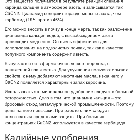
Это вещество получается в результате реакции спекания
карбида кальция в атмосфере азота, и записывается так:
CaCN2. Цианамид содержит гораздо меньше азота, чем
карбамид (19% против 46%).
Его можно вносить в почву в конце марта, так как разложение
цианамида кальция водой, с высвобождением азота
происходит медленно. Он очень эффективен для
использования на подзолистых почвах, так как в качестве
попутного компонента содержит известь.
Выпускается он в форме очень легкого порошка, с
пониженной влажностью. Для улучшения пользовательских
свойств, к нему добавляют нефтяные масла, из-за чего у
CaCN2 появляется характерный запах керосина.
Использовать это минеральное удобрение следует с большой
осторожностью. Дело в том, что цианамид кальция – это
бросовый отход металлургической промышленности. Поэтому
цены на него невысоки. При работе с ним следует
пользоваться средствами защиты. При больших
концентрациях CaCN2 используется в качестве гербицида.
Калийные удобрения