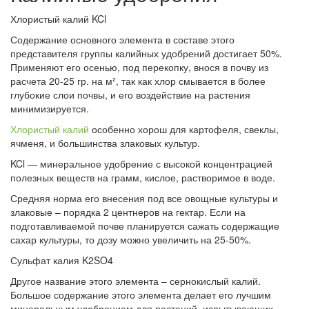
Хлористый калий KCl
Содержание основного элемента в составе этого
представителя группы калийных удобрений достигает 50%.
Применяют его осенью, под перекопку, внося в почву из
расчета 20-25 гр. на м², так как хлор смывается в более
глубокие слои почвы, и его воздействие на растения
минимизируется.
Хлористый калий
особенно хорош для картофеля, свеклы,
ячменя, и большинства злаковых культур.
KCl — минеральное удобрение с высокой концентрацией
полезных веществ на грамм, кислое, растворимое в воде.
Средняя норма его внесения под все овощные культуры и
злаковые – порядка 2 центнеров на гектар. Если на
подготавливаемой почве планируется сажать содержащие
сахар культуры, то дозу можно увеличить на 25-50%.
Сульфат калия K2SO4
Другое название этого элемента – сернокислый калий.
Большое содержание этого элемента делает его лучшим
минеральным удобрением для растений, испытывающих