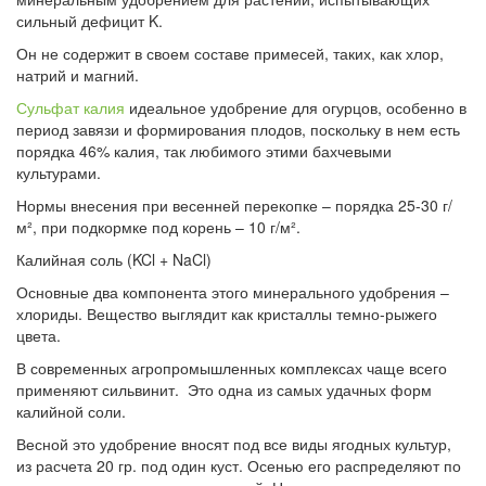
сильный дефицит K.
Он не содержит в своем составе примесей, таких, как хлор,
натрий и магний.
Сульфат калия
идеальное удобрение для огурцов, особенно в
период завязи и формирования плодов, поскольку в нем есть
порядка 46% калия, так любимого этими бахчевыми
культурами.
Нормы внесения при весенней перекопке – порядка 25-30 г/
м², при подкормке под корень – 10 г/м².
Калийная соль (KCl + NaCl)
Основные два компонента этого минерального удобрения –
хлориды. Вещество выглядит как кристаллы темно-рыжего
цвета.
В современных агропромышленных комплексах чаще всего
применяют сильвинит. Это одна из самых удачных форм
калийной соли.
Весной это удобрение вносят под все виды ягодных культур,
из расчета 20 гр. под один куст. Осенью его распределяют по